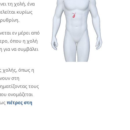
ει τη χολή, ένα
ελείται κυρίως
ερυθρίνη.
εται εν μέρει από
τερο, όπου η χολή
 για να συμβάλει
ς χολής, όπως η
νουν στη
ηματίζοντας τους
που ονομάζεται
 ως
πέτρες στη