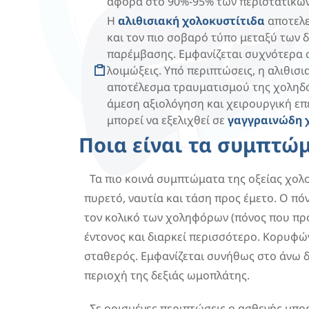
αφορά στο 90%-95% των περιστατικών
Η
αλιθισιακή χολοκυστίτιδα
αποτελε
και τον πιο σοβαρό τύπο μεταξύ των δ
παρέμβασης. Εμφανίζεται συχνότερα 
λοιμώξεις. Υπό περιπτώσεις, η αλιθισ
αποτέλεσμα τραυματισμού της χοληδόχ
άμεση αξιολόγηση και χειρουργική επ
μπορεί να εξελιχθεί σε
γαγγραινώδη 
Ποια είναι τα συμπτώμ
Τα πιο κοινά συμπτώματα της οξείας χολο
πυρετό, ναυτία και τάση προς έμετο. Ο πό
τον κολικό των χοληφόρων (πόνος που προκ
έντονος και διαρκεί περισσότερο. Κορυφών
σταθερός. Εμφανίζεται συνήθως στο άνω δ
περιοχή της δεξιάς ωμοπλάτης.
Σε ορισμένες περιπτώσεις ο ασθενής μπο