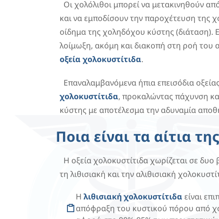
Οι χολόλιθοι μπορεί να μετακινηθούν α
και να εμποδίσουν την παροχέτευση της 
οίδημα της χοληδόχου κύστης (διάταση). Ε
λοίμωξη, ακόμη και διακοπή στη ροή του α
οξεία χολοκυστίτιδα
.
Επαναλαμβανόμενα ήπια επεισόδια οξεία
χολοκυστίτιδα
, προκαλώντας πάχυνση κ
κύστης με αποτέλεσμα την αδυναμία αποθ
Ποια είναι τα αίτια τη
Η οξεία χολοκυστίτιδα χωρίζεται σε δυο 
τη λιθισιακή και την αλιθισιακή χολοκυστί
Η
λιθισιακή χολοκυστίτιδα
είναι επι
απόφραξη του κυστικού πόρου από χολ