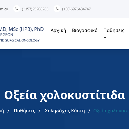
om.cy
(+357)25208265
(+30)6976434747
Αρχική
Βιογραφικό
Παθήσεις
Οξεία χολοκυστίτιδα
κή
Παθήσεις
Χοληδόχος Κύστη
Οξεία χολοκυστ