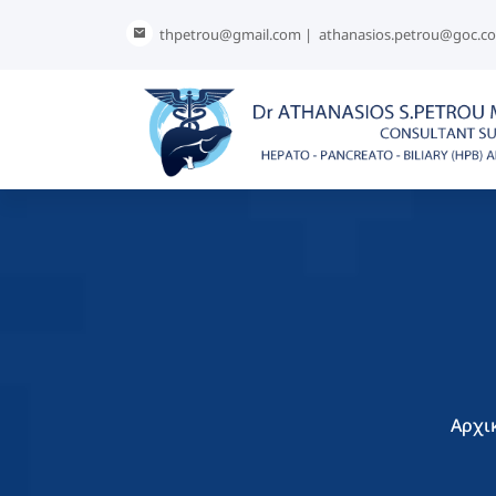
thpetrou@gmail.com |
athanasios.petrou@goc.c
Αρχι