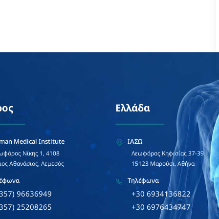
ρος
Ελλάδα
man Medical Institute
ΙΑΣΩ
ωφόρος Νίκης 1, 4108
Λεωφόρος Κηφισίας 37-39
ιος Αθανάσιος, Λεμεσός
15123 Μαρούσι, Αθήνα
έφωνα
Τηλέφωνα
+357) 96636949
+30 6934136822
+357) 25208265
+30 6976434747