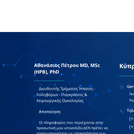
Αθανάσιος Πέτρου MD, MSc
Κύπ
(HPB), PhD
Ger
Διευθυντής Τμήματος Ήπατος -
Λε
Χοληφόρων - Παγκρέατος &
Άγ
Χειρουργικής Ογκολογίας
Τηλ
Αποποίηση
(
Οι πληροφορίες που περιέχονται στην
(
προσωπική μου ιστοσελίδα ΔΕΝ πρέπει να
χρησιμοποιούνται ως υποκατάστατο των