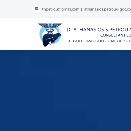
thpetrou@gmail.com |
athanasios.petrou@goc.c