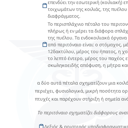
επενδύει την εσωτερική (κοιλιακή) ε
τοιχωμάτων της κοιλιάς, της πυέλου
διαφράγματος.
Το περισπλάχνιο πέταλο του περιτον
πλήρως ή εν μέρει τα διάφορα σπλάχν
της πυέλου. Τα ενδοκοιλιακά όργανα
από περιτόναιο είναι: ο στόμαχος, μ
12δακτύλου, μέρος του ήπατος, η χ
το λεπτό έντερο, μέρος του παχέος ε
σκωληκοειδής απόφυση, η μήτρα και
α δύο αυτά πέταλα σχηματίζουν μια κοιλ
περιέχει, φυσιολογικά, μικρή ποσότητα ο
πτυχές και παρέχουν στήριξη ή σημεία α
Το περιτόναιο σχηματίζει διάφορους ανατο
Δεξιός & αριστερός υποδιαφραγματικ