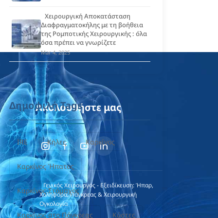
Χειρουργική Αποκατάσταση
Διαφραγματοκήλης με τη βοήθεια
της Ρομποτικής Χειρουργικής : όλα
όσα πρέπει να γνωρίζετε
Mar 4, 2025
Δημοφιλή Tags
Ακολουθήστε μας
IRE
Κήλες
Καρκίνος
Καρκίνος Ήπατος
Γενικός Χειρουργός - Εξειδίκευση: Ήπαρ,
Καρκίνος Στόμαχος
Χοληφόρα, Πάγκρεας & Χειρουργική
Ογκολογία
Καρκίνος στο Πάγκρεας
Κύστες