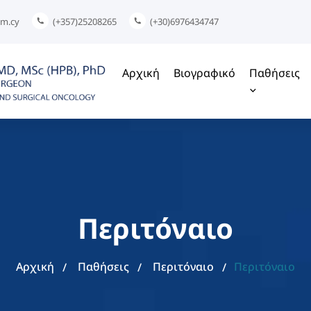
om.cy
(+357)25208265
(+30)6976434747
Αρχική
Βιογραφικό
Παθήσεις
Περιτόναιο
Αρχική
Παθήσεις
Περιτόναιο
Περιτόναιο