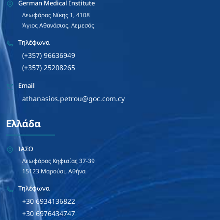
German Medical Institute
Λεωφόρος Νίκης 1, 4108
Άγιος Αθανάσιος, Λεμεσός
Τηλέφωνα
(+357) 96636949
(+357) 25208265
Email
athanasios.petrou@goc.com.cy
Ελλάδα
ΙΑΣΩ
Λεωφόρος Κηφισίας 37-39
15123 Μαρούσι, Αθήνα
Τηλέφωνα
+30 6934136822
+30 6976434747