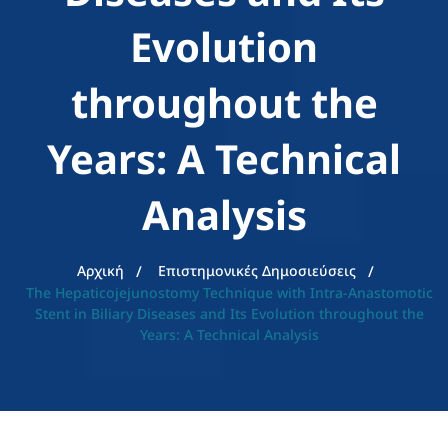
Evolution
throughout the
Years: A Technical
Analysis
Αρχική
Επιστημονικές Δημοσιεύσεις
The Hepaticojejunostomy Technique with Intra-Anastomotic
Stent in Biliary Diseases and Its Evolution throughout the
Years: A Technical Analysis