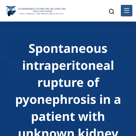
Spontaneous
intraperitoneal
rupture of
pyonephrosis in a
patient with
unknown kidney