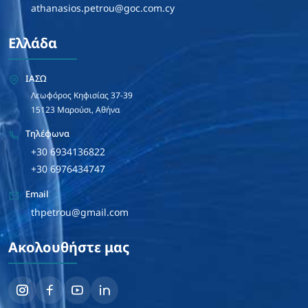
athanasios.petrou@goc.com.cy
Ελλάδα
ΙΑΣΩ
Λεωφόρος Κηφισίας 37-39
15123 Μαρούσι, Αθήνα
Τηλέφωνα
+30 6934136822
+30 6976434747
Email
thpetrou@gmail.com
Ακολουθήστε μας