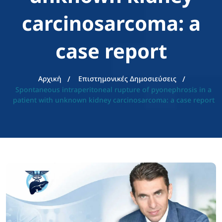
carcinosarcoma: a
case report
Αρχική
Επιστημονικές Δημοσιεύσεις
Spontaneous intraperitoneal rupture of pyonephrosis in a
patient with unknown kidney carcinosarcoma: a case report