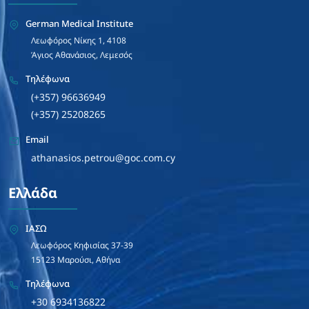
German Medical Institute
Λεωφόρος Νίκης 1, 4108
Άγιος Αθανάσιος, Λεμεσός
Τηλέφωνα
(+357) 96636949
(+357) 25208265
Email
athanasios.petrou@goc.com.cy
Ελλάδα
ΙΑΣΩ
Λεωφόρος Κηφισίας 37-39
15123 Μαρούσι, Αθήνα
Τηλέφωνα
+30 6934136822