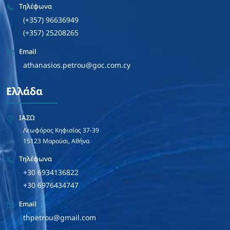
Τηλέφωνα
(+357) 96636949
(+357) 25208265
Email
athanasios.petrou@goc.com.cy
Ελλάδα
ΙΑΣΩ
Λεωφόρος Κηφισίας 37-39
15123 Μαρούσι, Αθήνα
Τηλέφωνα
+30 6934136822
+30 6976434747
Email
thpetrou@gmail.com