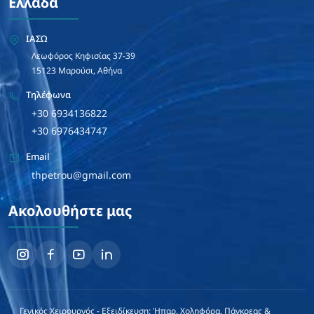
Ελλάδα
ΙΑΣΩ
Λεωφόρος Κηφισίας 37-39
15123 Μαρούσι, Αθήνα
Τηλέφωνα
+30 6934136822
+30 6976434747
Email
thpetrou@gmail.com
Ακολουθήστε μας
Γενικός Χειρουργός - Εξειδίκευση: Ήπαρ, Χοληφόρα, Πάγκρεας &