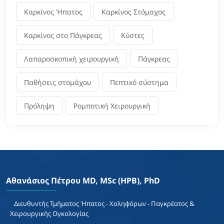
Καρκίνος Ήπατος
Καρκίνος Στόμαχος
Καρκίνος στο Πάγκρεας
Κύστες
Λαπαροσκοπική χειρουργική
Πάγκρεας
Παθήσεις στομάχου
Πεπτικό σύστημα
Πρόληψη
Ρομποτική Χειρουργική
Αθανάσιος Πέτρου MD, MSc (HPB), PhD
Διευθυντής Τμήματος Ήπατος - Χοληφόρων - Παγκρέατος &
Χειρουργικής Ογκολογίας