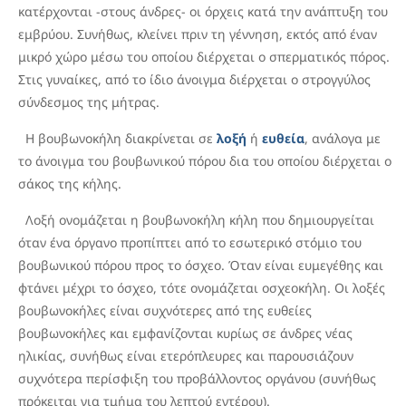
κατέρχονται -στους άνδρες- οι όρχεις κατά την ανάπτυξη του
εμβρύου. Συνήθως, κλείνει πριν τη γέννηση, εκτός από έναν
μικρό χώρο μέσω του οποίου διέρχεται ο σπερματικός πόρος.
Στις γυναίκες, από το ίδιο άνοιγμα διέρχεται ο στρογγύλος
σύνδεσμος της μήτρας.
Η βουβωνοκήλη διακρίνεται σε
λοξή
ή
ευθεία
, ανάλογα με
το άνοιγμα του βουβωνικού πόρου δια του οποίου διέρχεται ο
σάκος της κήλης.
Λοξή ονομάζεται η βουβωνοκήλη κήλη που δημιουργείται
όταν ένα όργανο προπίπτει από το εσωτερικό στόμιο του
βουβωνικού πόρου προς το όσχεο. Όταν είναι ευμεγέθης και
φτάνει μέχρι το όσχεο, τότε ονομάζεται οσχεοκήλη. Οι λοξές
βουβωνοκήλες είναι συχνότερες από της ευθείες
βουβωνοκήλες και εμφανίζονται κυρίως σε άνδρες νέας
ηλικίας, συνήθως είναι ετερόπλευρες και παρουσιάζουν
συχνότερα περίσφιξη του προβάλλοντος οργάνου (συνήθως
πρόκειται για τμήμα του λεπτού εντέρου).