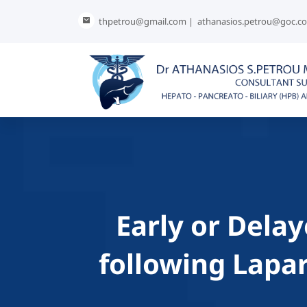
thpetrou@gmail.com |
athanasios.petrou@goc.c
Early or Delay
following Lapa