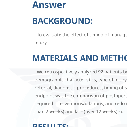
Answer
BACKGROUND:
To evaluate the effect of timing of mana
injury.
MATERIALS AND METH
We retrospectively analyzed 92 patients 
demographic characteristics, type of injury 
referral, diagnostic procedures, timing of
endpoint was the comparison of postoperati
required interventions/dilations, and redo 
than 2 weeks) and late (over 12 weeks) surg
RESULTS: