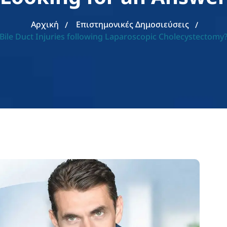
Αρχική
Επιστημονικές Δημοσιεύσεις
r Bile Duct Injuries following Laparoscopic Cholecystectom