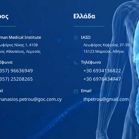
ρος
Ελλάδα
man Medical Institute
ΙΑΣΩ
ωφόρος Νίκης 1, 4108
Λεωφόρος Κηφισίας 37-39
ιος Αθανάσιος, Λεμεσός
15123 Μαρούσι, Αθήνα
έφωνα
Τηλέφωνα
+357) 96636949
+30 6934136822
+357) 25208265
+30 6976434747
il
Email
hanasios.petrou@goc.com.cy
thpetrou@gmail.com