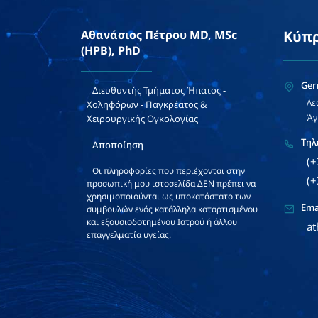
Αθανάσιος Πέτρου MD, MSc
Κύπ
(HPB), PhD
Ger
Διευθυντής Τμήματος Ήπατος -
Λε
Χοληφόρων - Παγκρέατος &
Άγ
Χειρουργικής Ογκολογίας
Τηλ
Αποποίηση
(
Οι πληροφορίες που περιέχονται στην
(
προσωπική μου ιστοσελίδα ΔΕΝ πρέπει να
χρησιμοποιούνται ως υποκατάστατο των
Ema
συμβουλών ενός κατάλληλα καταρτισμένου
και εξουσιοδοτημένου Ιατρού ή άλλου
at
επαγγελματία υγείας.