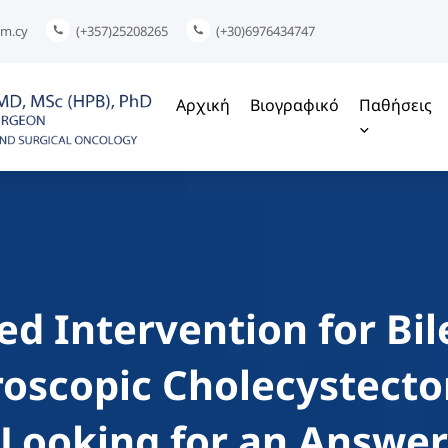
om.cy
(+357)25208265
(+30)6976434747
Αρχική
Βιογραφικό
Παθήσεις
ed Intervention for Bil
roscopic Cholecystec
Looking for an Answer