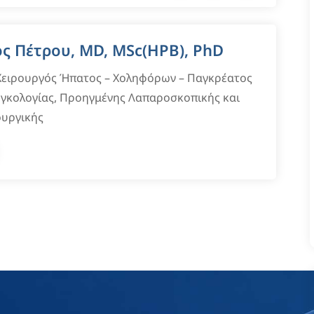
ος Πέτρου, MD, MSc(HPB), PhD
 Χειρουργός Ήπατος – Χοληφόρων – Παγκρέατος
Ογκολογίας, Προηγμένης Λαπαροσκοπικής και
ουργικής