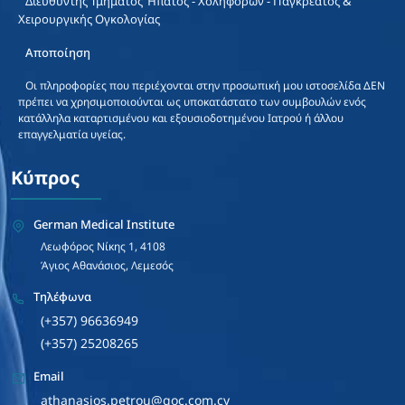
Διευθυντής Τμήματος Ήπατος - Χοληφόρων - Παγκρέατος &
Χειρουργικής Ογκολογίας
Αποποίηση
Οι πληροφορίες που περιέχονται στην προσωπική μου ιστοσελίδα ΔΕΝ
πρέπει να χρησιμοποιούνται ως υποκατάστατο των συμβουλών ενός
κατάλληλα καταρτισμένου και εξουσιοδοτημένου Ιατρού ή άλλου
επαγγελματία υγείας.
Κύπρος
German Medical Institute
Λεωφόρος Νίκης 1, 4108
Άγιος Αθανάσιος, Λεμεσός
Τηλέφωνα
(+357) 96636949
(+357) 25208265
Email
athanasios.petrou@goc.com.cy