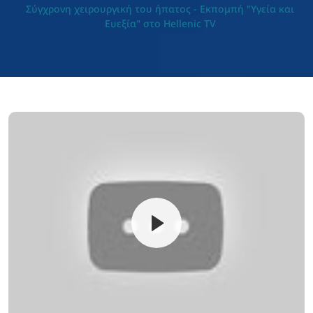
Σύγχρονη χειρουργική του ήπατος - Εκπομπή "Υγεία και
Ευεξία" στο Hellenic TV