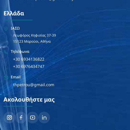
Ελλάδα
ΙΑΣΩ
Λεωφόρος Κηφισίας 37-39
15123 Μαρούσι, Αθήνα
Τηλέφωνα
+30 6934136822
+30 6976434747
Email
thpetrou@gmail.com
Ακολουθήστε μας